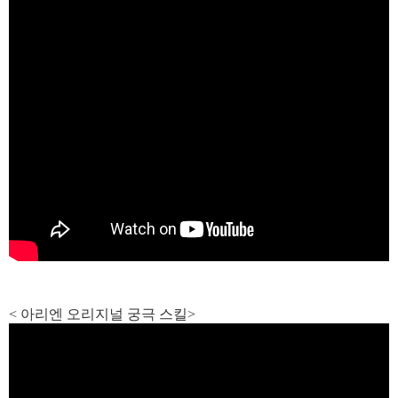
< 아리엔
오리지널 궁극 스킬>