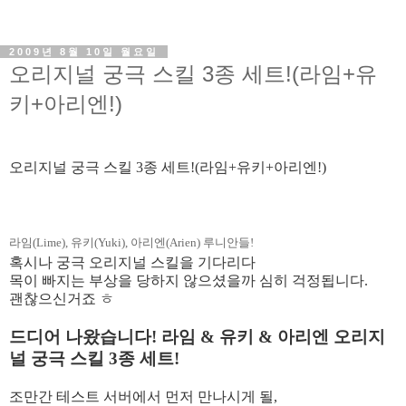
2009년 8월 10일 월요일
오리지널 궁극 스킬 3종 세트!(라임+유
키+아리엔!)
오리지널
궁극
스킬
3
종
세트
!(
라임
+
유키
+
아리엔
!)
라임
(Lime),
유키
(Yuki),
아리엔
(Arien)
루니안들
!
혹시나
궁극
오리지널
스킬을
기다리다
목이
빠지는
부상을
당하지
않으셨을까
심히
걱정됩니다
.
괜찮으신거죠
ㅎ
드디어
나왔습니다
!
라임
&
유키
&
아리엔
오리지
널
궁극
스킬
3
종
세트
!
조만간
테스트
서버에서
먼저
만나시게
될
,