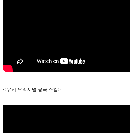
< 유키
오리지널 궁극 스킬>