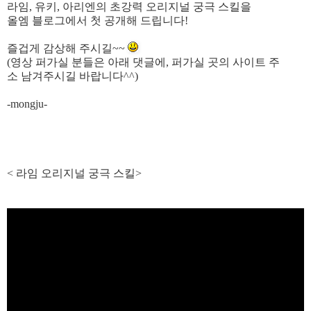
라임
,
유키
,
아리엔의
초강력
오리지널
궁극
스킬을
올엠
블로그에서
첫
공개해
드립니다
!
즐겁게
감상해
주시길
~~
(
영상
퍼가실
분들은
아래
댓글에
,
퍼가실
곳의
사이트
주
소
남겨주시길
바랍니다
^^)
-mongju-
< 라임
오리지널 궁극 스킬>