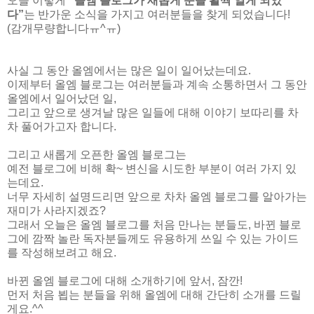
오늘 이렇게
“올엠 블로그가 새롭게 문을 활짝 열게 되었
다”
는 반가운 소식을 가지고 여러분들을 찾게 되었습니다
!
(
감개무량합니다ㅠ
^
ㅠ
)
사실 그 동안 올엠에서는 많은 일이 일어났는데요
.
이제부터 올엠 블로그는 여러분들과 계속 소통하면서 그 동안
올엠에서 일어났던 일
,
그리고 앞으로 생겨날 많은 일들에 대해 이야기 보따리를 차
차 풀어가고자 합니다
.
그리고 새롭게 오픈한 올엠 블로그는
예전 블로그에 비해 확
~
변신을 시도한 부분이 여러 가지 있
는데요
.
너무 자세히 설명드리면 앞으로 차차 올엠 블로그를 알아가는
재미가 사라지겠죠
?
그래서 오늘은 올엠 블로그를 처음 만나는 분들도
,
바뀐 블로
그에 깜짝 놀란 독자분들께도 유용하게 쓰일 수 있는 가이드
를 작성해보려고 해요
.
바뀐 올엠 블로그에 대해 소개하기에 앞서
,
잠깐
!
먼저 처음 뵙는 분들을 위해 올엠에 대해 간단히 소개를 드릴
게요
.^^