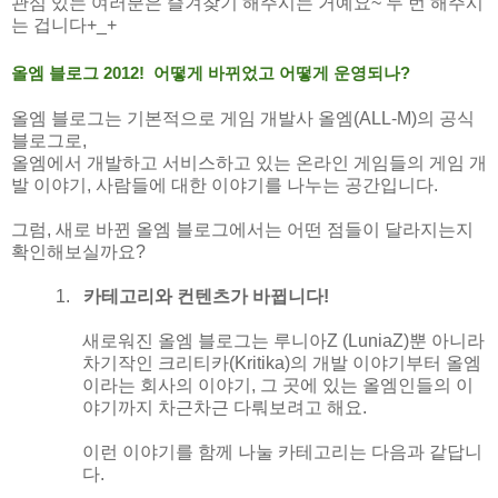
관심 있는 여러분은 즐겨찾기 해주시는 거예요
~
두 번 해주시
는 겁니다
+_+
올엠 블로그
2012!
어떻게 바뀌었고 어떻게 운영되나
?
올엠 블로그는 기본적으로 게임 개발사 올엠
(ALL-M)
의 공식
블로그로
,
올엠에서 개발하고 서비스하고 있는 온라인 게임들의 게임 개
발 이야기
,
사람들에 대한 이야기를 나누는 공간입니다
.
그럼
,
새로 바뀐 올엠 블로그에서는 어떤 점들이 달라지는지
확인해보실까요
?
1.
카테고리와 컨텐츠가 바뀝니다
!
새로워진 올엠 블로그는 루니아
Z (LuniaZ)
뿐 아니라
차기작인 크리티카
(Kritika)
의 개발 이야기부터 올엠
이라는 회사의 이야기
,
그 곳에 있는 올엠인들의 이
야기까지 차근차근 다뤄보려고 해요
.
이런 이야기를 함께 나눌 카테고리는 다음과 같답니
다
.