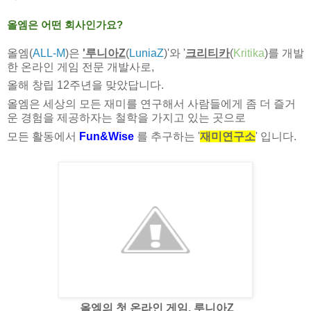
올엠은 어떤 회사인가요
?
올엠
(
ALL-M
)
은
'
루니아
Z
(
LuniaZ
)'
와
'
크리티카
(
Kritika
)
를 개발
한 온라인 게임 전문 개발사
로
,
올해 창립
12
주년을 맞았답니다
.
올엠은 세상의 모든 재미를 연구해서 사람들에게 좀 더 즐거
운 경험을 제공하자는 철학을 가지고 있는 곳으로
모든 활동에서
Fun&Wise
를 추구하는
'
재미연구소
'
입니다
.
올엠의 첫 온라인 게임
.
루니아
Z