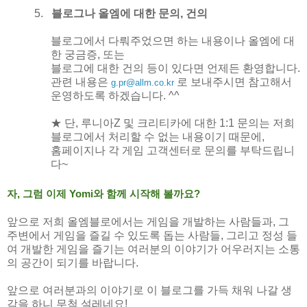
5.
블로그나 올엠에 대한 문의
,
건의
블로그에서 다뤄주었으면 하는 내용이나 올엠에 대
한 궁금증
,
또는
블로그에 대한 건의 등이 있다면 언제든 환영합니다
.
관련 내용은
로 보내주시면 참고해서
g.pr@allm.co.kr
운영하도록 하겠습니다
. ^^
★ 단
,
루니아
Z
및 크리티카에 대한
1:1
문의는 저희
블로그에서 처리할 수 없는 내용이기 때문에
,
홈페이지나 각 게임 고객센터로 문의를 부탁드립니
다
~
자
,
그럼 이제
Yomi
와 함께 시작해 볼까요
?
앞으로 저희 올엠블로에서는
게임을 개발하는 사람들과
,
그
주변에서 게임을 즐길 수 있도록 돕는 사람들
,
그리고 정성 들
여 개발한 게임을 즐기는 여러분의 이야기가 어우러지는 소통
의 공간이 되기를 바랍니다
.
앞으로 여러분과의 이야기로 이 블로그를 가득 채워 나갈 생
각을 하니
무척 설레네요
!