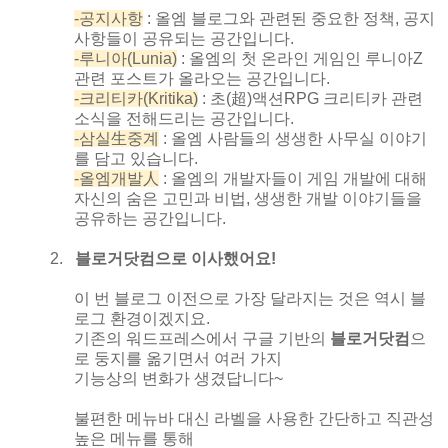
-
공지사항
:
올엠 블로그와 관련된 중요한 정책
,
공지
사항들이 공유되는 공간입니다
.
-
루니아
(Lunia)
:
올엠의 첫 온라인 게임인 루니아
Z
관련 포스트가 올라오는 공간입니다
.
-
크리티카
(Kritika)
:
초
(超
)
액션
RPG
크리티카 관련
소식을 전해드리는 공간입니다
.
-
삼실生중계
:
올엠 사람들의 생생한 사무실 이야기
를 담고 있습니다
.
-
올엠개발人
:
올엠의 개발자들이 게임 개발에 대해
자신의 숨은 고민과 비법
,
생생한 개발 이야기들을
공유하는 공간입니다
.
2.
블로거닷컴으로 이사했어요
!
이 번 블로그 이전으로 가장 달라지는 것은 역시 블
로그 환경이겠지요
.
기존의 워드프레스에서 구글 기반의
블로거닷컴
으
로 둥지를 옮기면서 여러 가지
기능상의 변화가 생겼답니다
~
불편한 메뉴바 대신 라벨을 사용한 간단하고 직관성
높은 메뉴를 통해