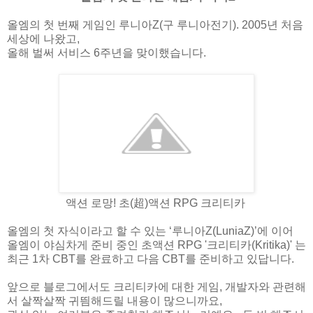
올엠의 첫 번째 게임인 루니아
Z(
구 루니아전기
). 2005
년 처음
세상에 나왔고
,
올해 벌써 서비스
6
주년을 맞이했습니다
.
액션 로망
!
초
(超
)
액션
RPG
크리티카
올엠의 첫 자식이라고 할 수 있는 ‘루니아
Z(LuniaZ)
’에 이어
올엠이 야심차게 준비 중인 초액션
RPG '
크리티카
(Kritika)'
는
최근
1
차
CBT
를 완료하고 다음
CBT
를 준비하고 있답니다
.
앞으로 블로그에서도 크리티카에 대한 게임
,
개발자와 관련해
서 살짝살짝 귀띔해드릴 내용이 많으니까요
,