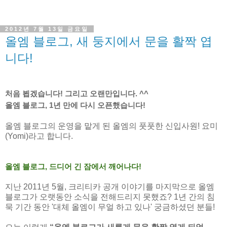
2012년 7월 13일 금요일
올엠 블로그, 새 둥지에서 문을 활짝 엽
니다!
처음 뵙겠습니다
!
그리고 오랜만입니다
. ^^
올엠 블로그
, 1
년 만에 다시 오픈했습니다
!
올엠 블로그의 운영을 맡게 된 올엠의 풋풋한 신입사원
! 요미
(Yomi)
라고 합니다
.
올엠 블로그
,
드디어 긴 잠에서 깨어나다
!
지난
2011
년 5월
, 크리티카
공개 이야기를 마지막으로 올엠
블로그가 오랫동안 소식을 전해드리지 못했죠
?
1
년 간의 침
묵 기간 동안
'
대체 올엠이 무얼 하고 있나
'
궁금하셨던 분들
!