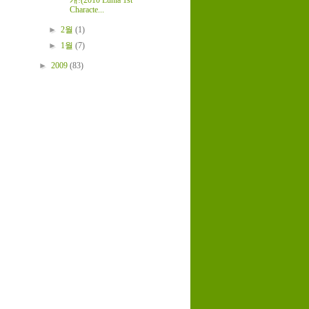
개!(2010 Lunia 1st
Characte...
►
2월
(1)
►
1월
(7)
►
2009
(83)