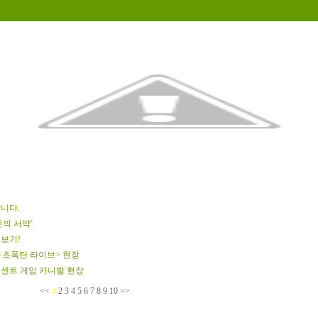
니다.
돈의 서막'
 보기!
 <초폭탄 라이브> 현장
 텐센트 게임 카니발 현장
<<
1
2
3
4
5
6
7
8
9
10
>>