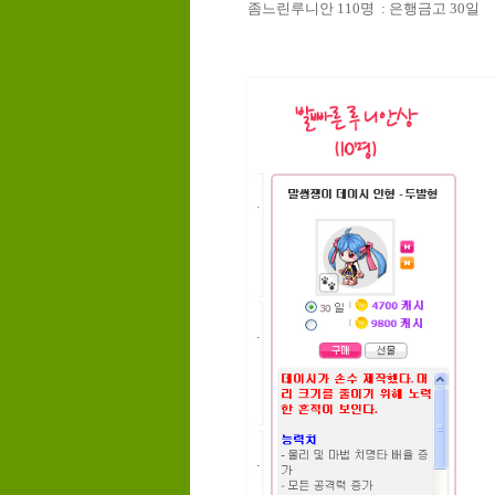
좀느린루니안
110
명
:
은행금고
30
일