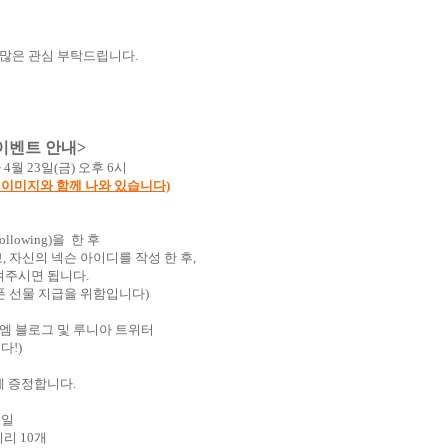
많은
관심
부탁드립니다
.
이벤트
안내
>
 4
월
23
일
(
금
)
오후
6
시
 이미지와 함께 나와 있습니다)
ollowing)
을
한
후
고
,
자신의
넥슨
아이디를
작성
한
후
,
겨주시면
됩니다
.
폰
선물
지급을
위함입니다
)
엠
블로그
및
루니아
트위터
니다
!)
게
증정합니다
.
0
일
피리
10
개