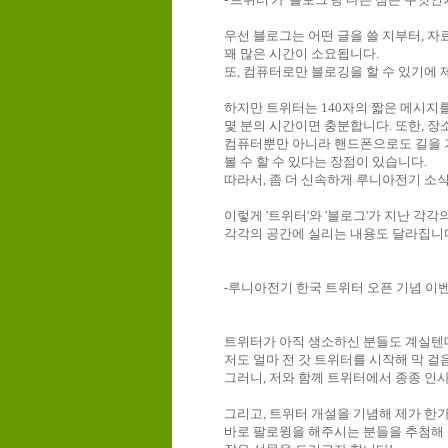
우선
블로그는
어떤
글을
쓸
지부터
,
자
꽤
많은
시간이
소요됩니다
.
또
,
컴퓨터로만
블로깅을
할
수
있기에
하지만
트위터는
140
자의
짧은
메시지
몇
분의
시간이면
충분합니다
.
또한
,
장
컴퓨터뿐만
아니라
핸드폰으로도
길을
볼
수
할
수
있다는
장점이
있습니다
.
따라서
,
좀
더
신속하게
루니아전기
소
이렇게
'
트위터
'
와
'
블로그
'
가
지난
각각
각각의
공간에
실리는
내용도
달라집니
-
루니아전기
한국
트위터
오픈
기념
이
트위터가
아직
생소하신
분들도
계실텐
저도
얼마
전
갓
트위터를
시작해
막
걸
그러니
,
저와
함께
트위터에서
종종
인
그리고
,
트위터
개설을
기념해
제가
한
바로
팔로윙을
해주시는
분들을
추첨해