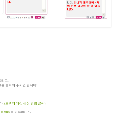
드리고
,
크를
클릭해
주시면
됩니다
!
다
.
(
트위터
계정
생성
방법
클릭
)
트위터
로
방문합니다
.