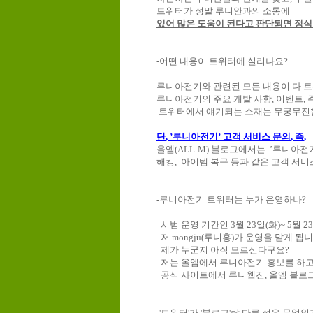
트위터가
정말
루니안과의
소통에
있어
많은
도움이
된다고
판단되면
정식
-
어떤
내용이
트위터에
실리나요
?
루니아전기와
관련된
모든
내용이
다
트
루니아전기의
주요
개발
사항
,
이벤트
,
트위터에서
얘기되는
소재는
무궁무진
단
,
’루니아전기’ 고객 서비스 문의
,
즉
,
올엠(ALL-M) 블로그에서는 ’루니아전
해킹
,
아이템
복구
등과
같은
고객
서비
-
루니아전기
트위터는
누가
운영하나
?
시범
운영
기간인
3
월
23
일
(
화
)~ 5
월
23
저
mongju(
루니홍
)
가
운영을
맡게
됩니
제가
누군지
아직
모르신다구요
?
저는
올엠에서
루니아전기
홍보를
하
공식
사이트에서
루니웹진
,
올엠
블로
-'
트위터
'
가
'
블로그
'
랑
다른
점은
무엇인