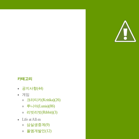
카테고리
공지사항(44)
게임
크리티카(Kritika)(26)
루니아(Lunia)(86)
리빗리빗(Ribbit)(3)
Life at All-m
삼실생중계(9)
올엠개발인(12)