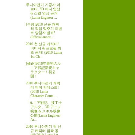
루니아전기 기공사 아
르타, 3D 애니 영상
& 스킬 영상 공개
(Lunia Engineer ...
[수정]2010 신규 캐릭
터 직업 맞추기 이벤
트 당첨자 발표!
(0fficial annou...
2010 첫 신규 캐릭터!
이미지 & 프로필 최
초 공개! (2010 Lunia
1st Ch...
[修正]2010年最初のル
ニア戦記新規キャ
ラクター！初公
開！
2010 루니아전기 캐릭
터 제작 컨테스트!
(2010 Lunia
Character Conte...
「ルニア戦記」技工士
アルタ、3D アニメ
映像 & スキル映像
公開(Lunia Engineer
Ar...
2010 루니아전기 첫 신
규 캐릭터 깜짝 공