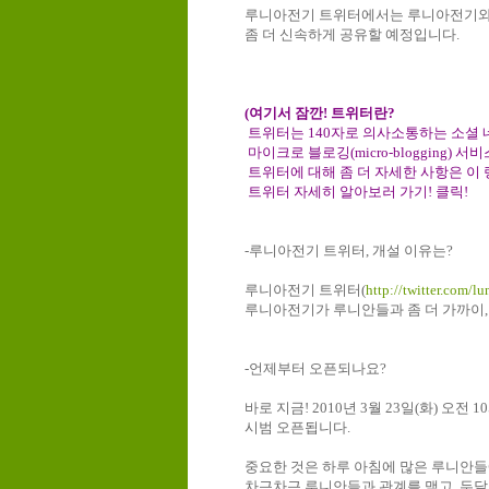
루니아전기
트위터에서는
루니아전기
좀
더
신속하게
공유할
예정입니다
.
(
여기서
잠깐
!
트위터란
?
트위터는
140자로 의사소통하는 소셜 네트워
마이크로 블로깅(micro-blogging) 
트위터에
대해
좀
더
자세한
사항은
이
트위터
자세히
알아보러
가기
!
클릭
!
-
루니아전기
트위터
,
개설
이유는
?
루니아전기
트위터
(
http://twitter.com/lu
루니아전기가
루니안들과
좀
더
가까이
-
언제부터
오픈되나요
?
바로
지금
! 2010
년
3
월
23
일
(
화
)
오전
10
시범
오픈됩니다
.
중요한
것은
하루
아침에
많은
루니안들
차근차근 루니안들과 관계를 맺고
,
두달