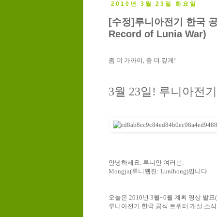
2010년 3월 23일 화요일
[수정]루니아전기 한국 공식 트위
Record of Lunia War)
좀
더
가까이
,
좀
더
깊게
!
3
월
23
일
!
루니아전기
안녕하세요. 루니안 여러분.
Mongju(루니웹진: Lunihong)입니다.
오늘은
2010
년
3
월
~6
월
계획
영상
발표
(
루니아전기
한국
공식
트위터
개설
소식