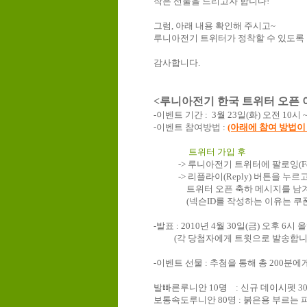
작은
선물을
드리고자
합니다
!
그럼
,
아래
내용
확인해
주시고
~
루니아전기
트위터가
정착할
수
있도록
감사합니다
.
<
루니아전기
한국
트위터
오픈
-
이벤트
기간
: 3
월
23
일
(
화
)
오전
10
시
~
-
이벤트
참여방법
:
(아래에 참여 방법이
트위터
가입
후
->
루니아전기
트위터에
팔로잉
(F
->
리플라이
(Reply)
버튼을
누르
트위터
오픈
축하
메시지를
남
(
넥슨
ID
를
작성하는
이유는
쿠
-
발표
: 2010
년
4
월
30
일
(
금
)
오후
6
시
올
(
각
당첨자에게
트윗으로
발송합
-
이벤트
선물
:
추첨을
통해
총
200
분에
발빠른루니안
10
명
:
신규
데이시펫
3
보통속도루니안
80
명
:
붉은용
부르는