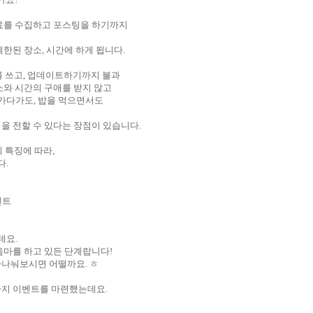
료를
수집하고
포스팅을
하기까지
제한된
장소
,
시간에
하게
됩니다
.
를
쓰고
,
업데이트하기까지
불과
소와
시간의
구애를
받지
않고
가다가도
,
밥을
먹으면서도
식을
전할
수
있다는
장점이
있습니다
.
의
특징에
따라
,
다
.
벤트
데요
.
음마를
하고
있든
단계랍니다
!
사나눠보시면
어떨까요
.
ㅎ
가지
이벤트를
마련했는데요
.