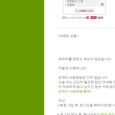
<이벤트 상품
>
-
트위터를
한번도
써보지
않았습니다
.
어떻게
사용하나요
?
트위터
사용방법은
아주
쉽습니다
.
오늘
저는
간단히
필요한
팁만
안내해
더
자세하게
알고
싶으신
분은
아래
링
트위터
사용방법
(
클릭
)
우선
a.
회원
가입
후
,
로그인을
해주시면
됩니
b.
로그인
하신
후
,
루니아전기
한국
공식