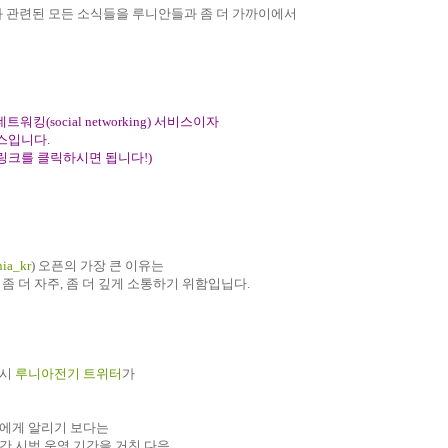
와
관련된
모든
소식들을
루니안들과
좀
더
가까이에서
킹(social networking) 서비스이자
서비스입니다
.
링크를
클릭하시면
됩니다
!)
nia_kr
)
오픈의
가장
큰
이유는
,
좀
더
자주
,
좀
더
깊게
소통하기
위함입닙다
.
시
루니아전기
트위터
가
에게
알리기
보다는
간
시범
운영
기간을
거친 다음