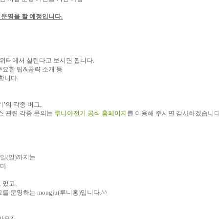
운영을
할
예정입니다
.
위터에서
실린다고
보시면
됩니다
.
주요한
팁
&
공략
소개
등
합니다
.
기’의
각종
버그
,
스
관련 각종
문의는
루니아전기
공식
홈페이지
를
이용해
주시면
감사하겠습니다
일
(
일
)
까지는
다
.
고
있고
,
그를
운영하는
mongju(
루니홍
)
입니다
.^^
가요
?