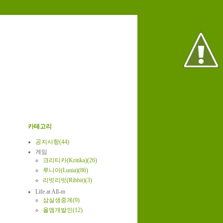
카테고리
공지사항(44)
게임
크리티카(Kritika)(26)
루니아(Lunia)(86)
리빗리빗(Ribbit)(3)
Life at All-m
삼실생중계(9)
올엠개발인(12)