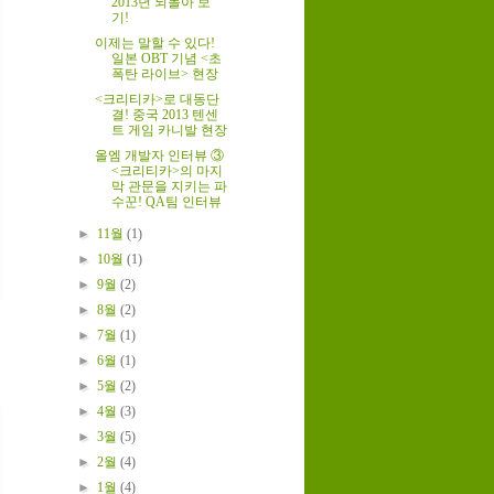
2013년 되돌아 보
기!
이제는 말할 수 있다!
일본 OBT 기념 <초
폭탄 라이브> 현장
<크리티카>로 대동단
결! 중국 2013 텐센
트 게임 카니발 현장
올엠 개발자 인터뷰 ③
<크리티카>의 마지
막 관문을 지키는 파
수꾼! QA팀 인터뷰
►
11월
(1)
►
10월
(1)
►
9월
(2)
►
8월
(2)
►
7월
(1)
►
6월
(1)
►
5월
(2)
►
4월
(3)
►
3월
(5)
►
2월
(4)
►
1월
(4)