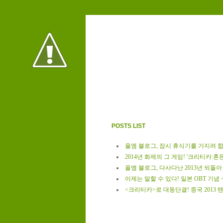
POSTS LIST
올엠 블로그, 잠시 휴식기를 가지려 합
2014년 화제의 그 게임! '크리티카:혼
올엠 블로그, 다사다난 2013년 되돌아
이제는 말할 수 있다! 일본 OBT 기념
<크리티카>로 대동단결! 중국 2013