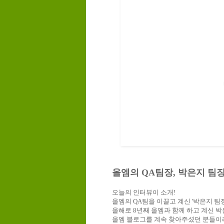
올엠의 QA팀장, 박은지 팀
오늘의 인터뷰이 소개!
올엠의 QA팀을 이끌고 계신 '박은지 팀
올해로 8년째 올엠과 함께 하고 계신 박
올엠 블로그를 계속 찾아주셨던 분들이