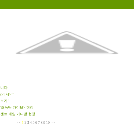
니다.
돈의 서막'
 보기!
 <초폭탄 라이브> 현장
 텐센트 게임 카니발 현장
<<
1
2
3
4
5
6
7
8
9
10
>>