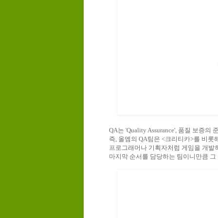
QA는 'Quality Assurance', 품질 보
즉, 올엠의 QA팀은 <크리티카>를 비
프로그래머나 기획자처럼 게임을 개발하
마지막 순서를 담당하는 팀이니만큼 그 