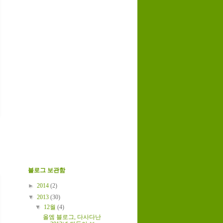
블로그 보관함
►
2014
(2)
▼
2013
(30)
▼
12월
(4)
올엠 블로그, 다사다난