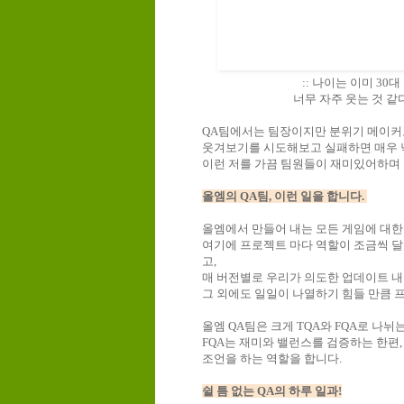
:: 나이는 이미 3
너무 자주 웃는 것 같
QA팀에서는 팀장이지만 분위기 메이커
웃겨보기를 시도해보고 실패하면 매우 
이런 저를 가끔 팀원들이 재미있어하며 
올엠의 QA팀, 이런 일을 합니다.
올엠에서 만들어 내는 모든 게임에 대
여기에 프로젝트 마다 역할이 조금씩 달
고,
매 버전별로 우리가 의도한 업데이트 
그 외에도 일일이 나열하기 힘들 만큼 
올엠 QA팀은 크게 TQA와 FQA로 나
FQA는 재미와 밸런스를 검증하는 한편
조언을 하는 역할을 합니다.
쉴 틈 없는 QA의 하루 일과!