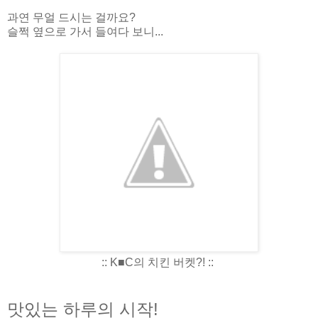
과연 무얼 드시는 걸까요?
슬쩍 옆으로 가서 들여다 보니...
:: K■C의 치킨 버켓?! ::
맛있는 하루의 시작!